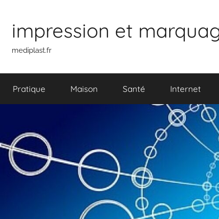
Aller
au
impression et marquage 
contenu
mediplast.fr
Pratique
Maison
Santé
Internet