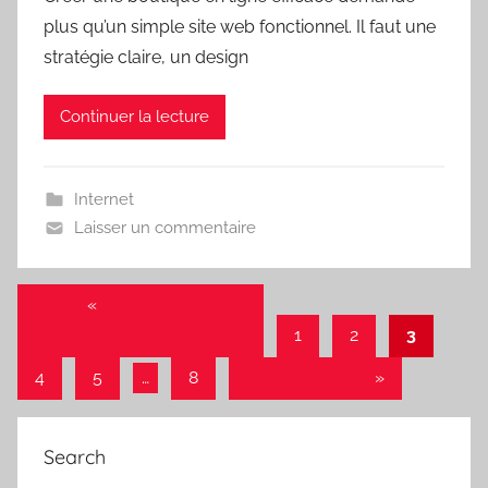
plus qu’un simple site web fonctionnel. Il faut une
stratégie claire, un design
Continuer la lecture
Internet
Laisser un commentaire
Pagination
«
Publications
précédentes
1
2
3
des
publications
4
5
…
8
Articles suivants
»
Search