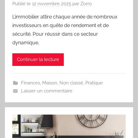
Publié le
12 novembre 2025
par
Zorro
L’immobilier attire chaque année de nombreux
investisseurs en quête de rendement et de
sécurité. Pour réussir dans ce secteur
dynamique,
Continuer la lecture
Finances
,
Maison
,
Non classé
,
Pratique
Laisser un commentaire