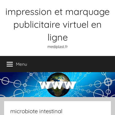
Aller
impression et marquage
au
contenu
publicitaire virtuel en
ligne
mediplast.fr
Menu
microbiote intestinal