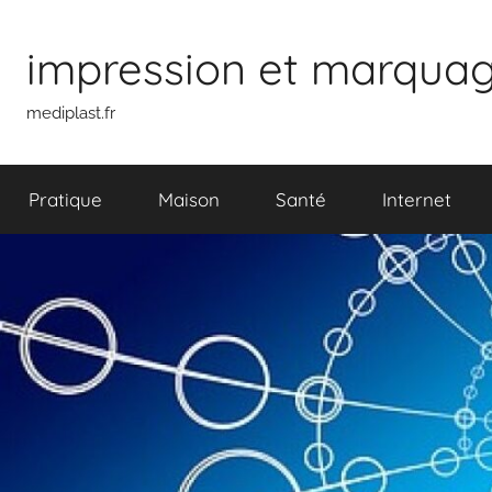
Aller
au
impression et marquage 
contenu
mediplast.fr
Pratique
Maison
Santé
Internet