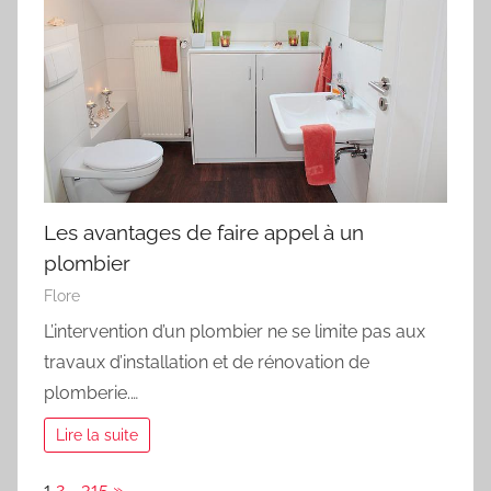
Les avantages de faire appel à un
plombier
Flore
L’intervention d’un plombier ne se limite pas aux
travaux d’installation et de rénovation de
plomberie.…
Lire la suite
Page:
Next
1
2
…
315
»