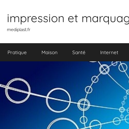
Aller
au
impression et marquage 
contenu
mediplast.fr
Pratique
Maison
Santé
Internet