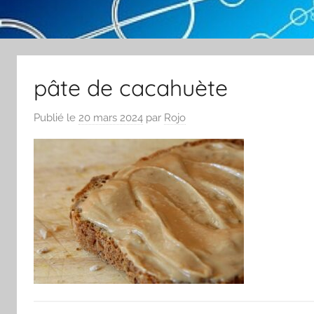
pâte de cacahuète
Publié le
20 mars 2024
par
Rojo