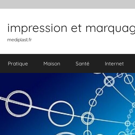
Aller au contenu
impression et marquage 
mediplast.fr
Pratique
Maison
Santé
Internet