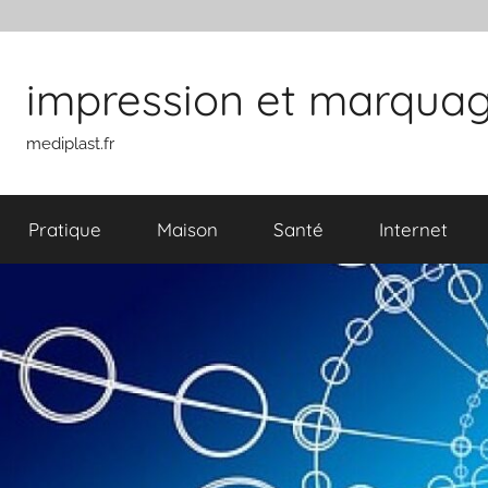
Aller au contenu
impression et marquage 
mediplast.fr
Pratique
Maison
Santé
Internet