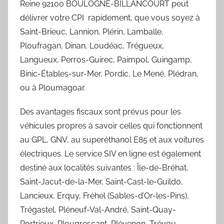
Reine 92100 BOULOGNE-BILLANCOURT peut
délivrer votre CPI rapidement, que vous soyez à
Saint-Brieuc, Lannion, Plérin, Lamballe,
Ploufragan, Dinan, Loudéac, Trégueux,
Langueux, Perros-Guirec, Paimpol, Guingamp,
Binic-Étables-sur-Mer, Pordic, Le Mené, Plédran,
ou à Ploumagoar.
Des avantages fiscaux sont prévus pour les
véhicules propres à savoir celles qui fonctionnent
au GPL, GNV, au superéthanol E85 et aux voitures
électriques. Le service SIV en ligne est également
destiné aux localités suivantes : Île-de-Bréhat,
Saint-Jacut-de-la-Mer, Saint-Cast-le-Guildo,
Lancieux, Erquy, Fréhel (Sables-d’Or-les-Pins),
Trégastel, Pléneuf-Val-André, Saint-Quay-
Portrieux, Plougrescant, Plévenon, Trévou-