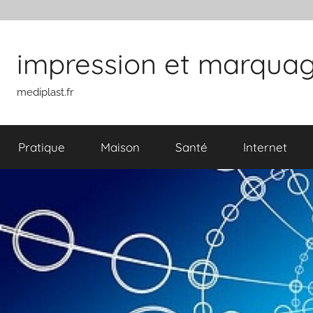
Aller au contenu
impression et marquage 
mediplast.fr
Pratique
Maison
Santé
Internet