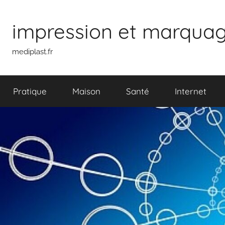
Aller
au
impression et marquage 
contenu
mediplast.fr
Pratique
Maison
Santé
Internet