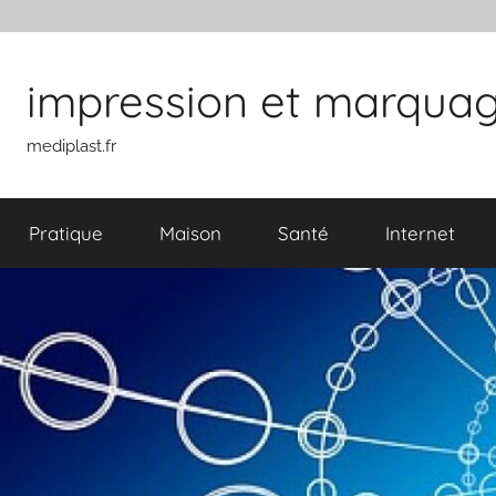
Aller au contenu
impression et marquage 
mediplast.fr
Pratique
Maison
Santé
Internet