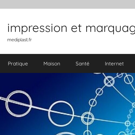
Aller au contenu
impression et marquage 
mediplast.fr
Pratique
Maison
Santé
Internet