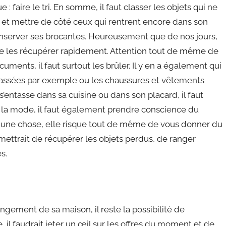
e : faire le tri. En somme, il faut classer les objets qui ne
et mettre de côté ceux qui rentrent encore dans son
conserver ses brocantes. Heureusement que de nos jours,
de les récupérer rapidement. Attention tout de même de
uments, il faut surtout les brûler. Il y en a également qui
 cassées par exemple ou les chaussures et vêtements
s’entasse dans sa cuisine ou dans son placard, il faut
de la mode, il faut également prendre conscience du
une chose, elle risque tout de même de vous donner du
i permettrait de récupérer les objets perdus, de ranger
s.
ment de sa maison, il reste la possibilité de
, il faudrait jeter un œil sur les offres du moment et de