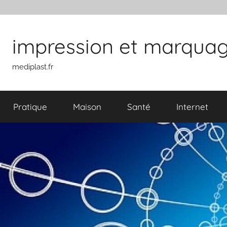
Aller au contenu
impression et marquage 
mediplast.fr
Pratique
Maison
Santé
Internet