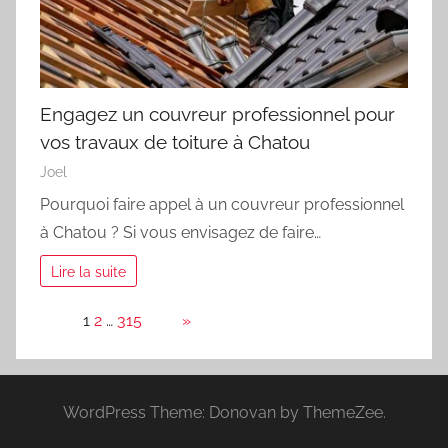
Engagez un couvreur professionnel pour
vos travaux de toiture à Chatou
Joel
Pourquoi faire appel à un couvreur professionnel
à Chatou ? Si vous envisagez de faire…
Lire la suite
Page:
1
2
…
315
Next
»
WordPress Theme: Donovan by ThemeZee.