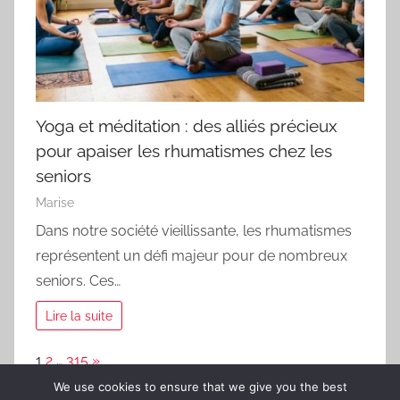
Yoga et méditation : des alliés précieux
pour apaiser les rhumatismes chez les
seniors
Marise
Dans notre société vieillissante, les rhumatismes
représentent un défi majeur pour de nombreux
seniors. Ces…
Lire la suite
Page:
Next
1
2
…
315
»
We use cookies to ensure that we give you the best