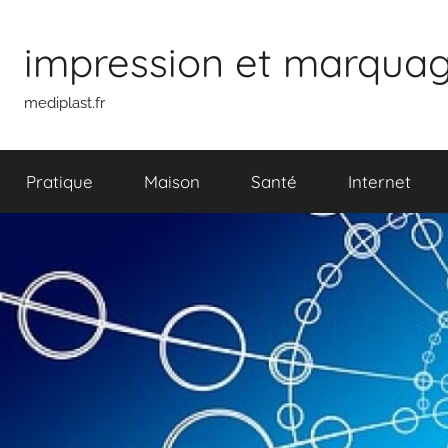
Aller
au
impression et marquage 
contenu
mediplast.fr
Pratique
Maison
Santé
Internet