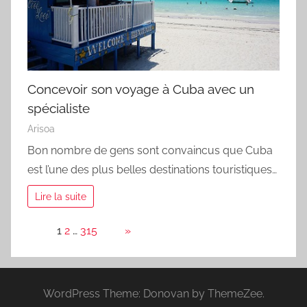
Concevoir son voyage à Cuba avec un
spécialiste
Arisoa
Bon nombre de gens sont convaincus que Cuba
est l’une des plus belles destinations touristiques…
Lire la suite
Page:
1
2
…
315
Next
»
WordPress Theme: Donovan by ThemeZee.