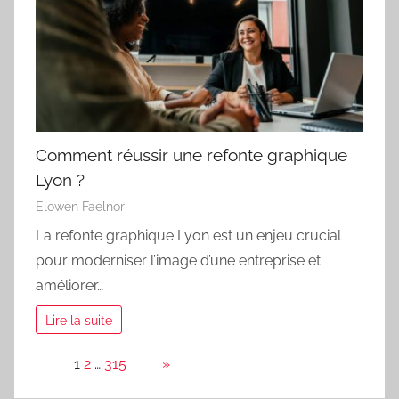
Comment réussir une refonte graphique
Lyon ?
Elowen Faelnor
La refonte graphique Lyon est un enjeu crucial
pour moderniser l’image d’une entreprise et
améliorer…
Lire la suite
Page:
1
2
…
315
Next
»