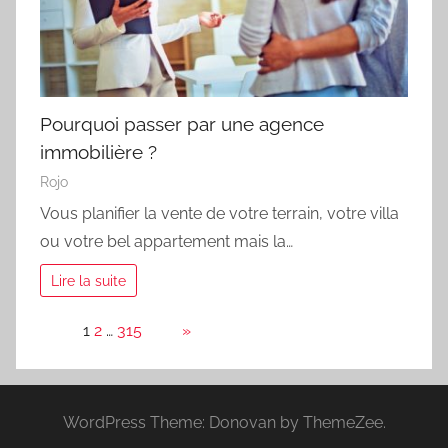
Pourquoi passer par une agence
immobilière ?
Rojo
Vous planifier la vente de votre terrain, votre villa
ou votre bel appartement mais la…
Lire la suite
Page:
1
2
…
315
Next
»
WordPress Theme: Donovan by ThemeZee.