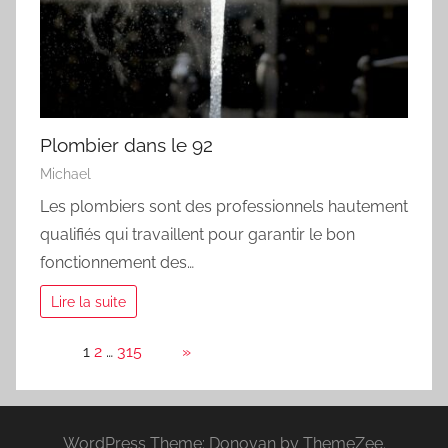
Plombier dans le 92
Michael
Les plombiers sont des professionnels hautement
qualifiés qui travaillent pour garantir le bon
fonctionnement des…
Lire la suite
Page:
1
2
…
315
Next
»
WordPress Theme: Donovan by ThemeZee.