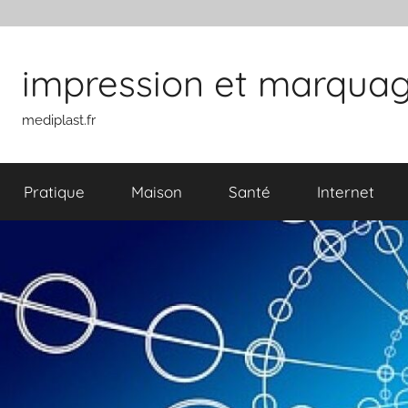
Aller au contenu
impression et marquage 
mediplast.fr
Pratique
Maison
Santé
Internet