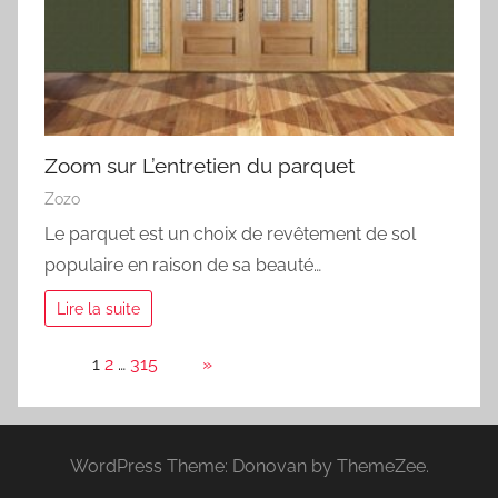
Zoom sur L’entretien du parquet
Zozo
Le parquet est un choix de revêtement de sol
populaire en raison de sa beauté…
Lire la suite
Page:
1
2
…
315
Next
»
WordPress Theme: Donovan by ThemeZee.