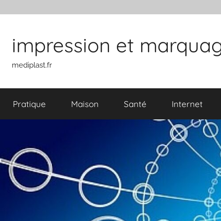
Aller au contenu
impression et marquage 
mediplast.fr
Pratique
Maison
Santé
Internet