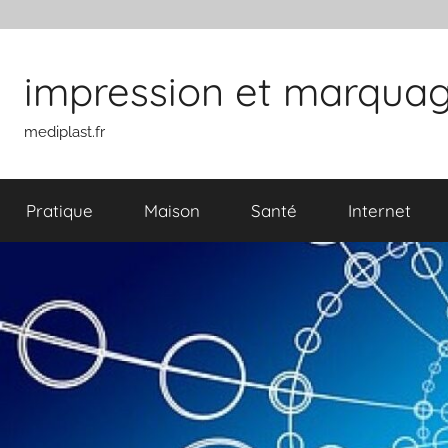
Aller au contenu
impression et marquage 
mediplast.fr
Pratique
Maison
Santé
Internet