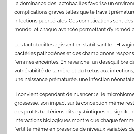
la dominance des lactobacilles favorise un enviro
complications graves telles que le travail prémat
infections puerpérales. Ces complications sont de
monde, et chaque avancée permettant d’y remédier
Les lactobacilles agissent en stabilisant le pH vagina
bactéries pathogènes et des champignons respons
femmes enceintes. En revanche, un déséquilibre du 
vulnérabilité de la mère et du fœtus aux infecti
une naissance prématurée, une infection néonatale
Il convient cependant de nuancer : si le microbiome 
grossesse, son impact sur la conception même res
des profils bactériens dits dysbiotiques ne signifie
interactions biologiques montre que chaque femme
fertilité même en présence de niveaux variables de