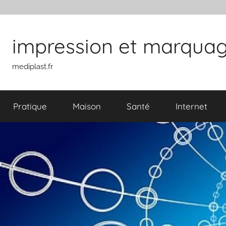
Aller au contenu
impression et marquage 
mediplast.fr
Pratique
Maison
Santé
Internet