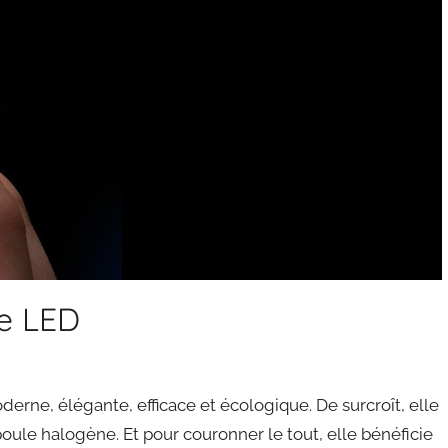
e LED
oderne, élégante, efficace et écologique. De surcroît, elle
oule halogène. Et pour couronner le tout, elle bénéficie