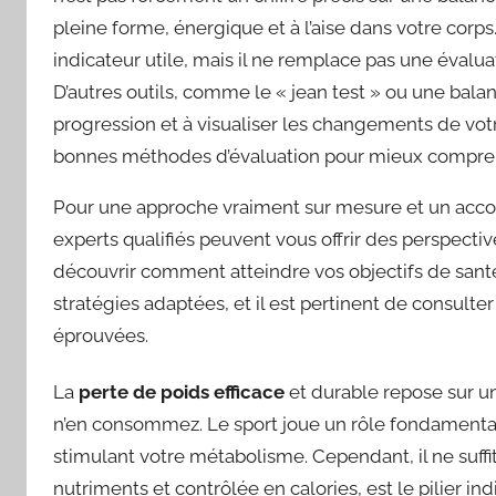
pleine forme, énergique et à l’aise dans votre corps
indicateur utile, mais il ne remplace pas une évalua
D’autres outils, comme le « jean test » ou une bala
progression et à visualiser les changements de vot
bonnes méthodes d’évaluation pour mieux comprend
Pour une approche vraiment sur mesure et un ac
experts qualifiés peuvent vous offrir des perspect
découvrir comment atteindre vos objectifs de sant
stratégies adaptées, et il est pertinent de consult
éprouvées.
La
perte de poids efficace
et durable repose sur un
n’en consommez. Le sport joue un rôle fondament
stimulant votre métabolisme. Cependant, il ne suffit
nutriments et contrôlée en calories, est le pilier i