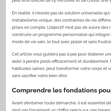
peut être difficile de s’y retrouver et de choisir une 
En réalité, il n’existe pas de solution universelle 
métabolisme unique, des contraintes de vie différe
prises en compte. L’objectif n’est pas de suivre des r
construire un programme personnalisé qui intègre l
mode de vie sain, le tout avec plaisir et sans frustra
Cet article vous guidera pas à pas pour élaborer un
aider à
perdre poids efficacement et durablement.
habitudes saines, peut transformer votre corps et vo
sans sacrifier votre bien-être.
Comprendre les fondations pour
Avant d’entamer toute démarche, il est essentiel de 
n’est pas forcément un chiffre précis sur une balan