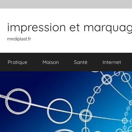
Aller au contenu
impression et marquage 
mediplast.fr
Pratique
Maison
Santé
Internet