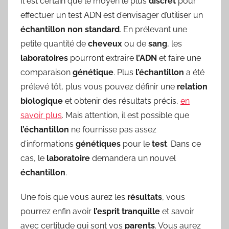
Il est certain que le moyen le plus
discret
pour
effectuer un test ADN est d’envisager d’utiliser un
échantillon
non
standard
. En prélevant une
petite quantité de
cheveux
ou de
sang
, les
laboratoires
pourront extraire
l’ADN
et faire une
comparaison
génétique
. Plus
l’échantillon
a été
prélevé tôt, plus vous pouvez définir une
relation
biologique
et obtenir des résultats précis,
en
savoir plus
. Mais attention, il est possible que
l’échantillon
ne fournisse pas assez
d’informations
génétiques
pour le
test
. Dans ce
cas, le
laboratoire
demandera un nouvel
échantillon
.
Une fois que vous aurez les
résultats
, vous
pourrez enfin avoir
l’esprit
tranquille
et savoir
avec certitude qui sont vos
parents
. Vous aurez